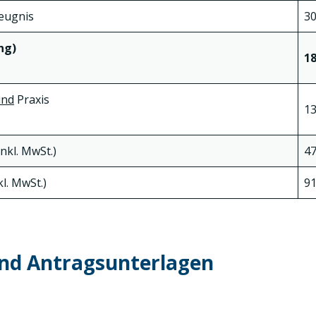
eugnis
30
ng)
18
und
Praxis
13
nkl. MwSt.)
47
l. MwSt.)
91
nd Antragsunterlagen