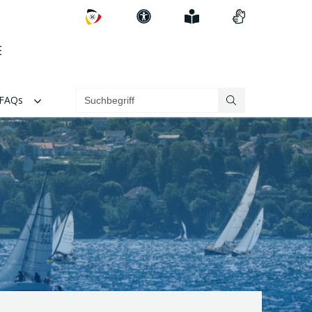
Zum
Erklärung
Einfach
Videos
DSV
zur
erklärt
in
E
Barrierefreiheit
Gebärdenspra
FAQs