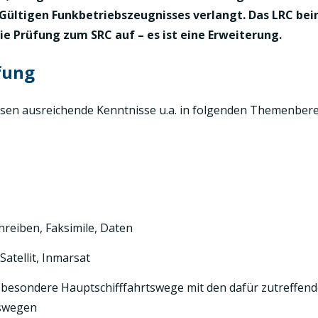
 Gültigen Funkbetriebszeugnisses verlangt. Das LRC bei
ie Prüfung zum SRC auf – es ist eine Erweiterung.
fung
ssen ausreichende Kenntnisse u.a. in folgenden Themenber
reiben, Faksimile, Daten
atellit, Inmarsat
sbesondere Hauptschifffahrtswege mit den dafür zutreffen
swegen