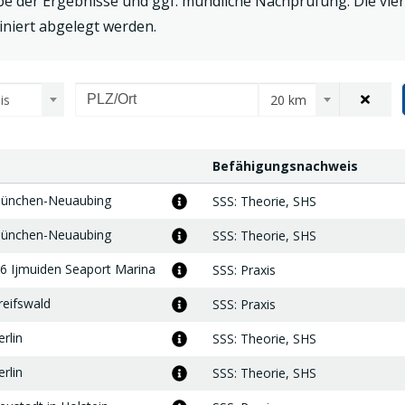
be der Ergebnisse und ggf. mündliche Nachprüfung. Die vie
niert abgelegt werden.
is
20 km
Ort zu
Befähigungsnachweis
Befähigungsnachweis
ünchen-Neuaubing
Mehr
SSS
: Theorie,
SHS
Informationen
zum
ünchen-Neuaubing
Mehr
SSS
: Theorie,
SHS
Treffpunkt
Informationen
zum
6 Ijmuiden Seaport Marina
Mehr
SSS
: Praxis
Treffpunkt
Informationen
zum
eifswald
Mehr
SSS
: Praxis
Treffpunkt
Informationen
zum
rlin
Mehr
SSS
: Theorie,
SHS
Treffpunkt
Informationen
zum
rlin
Mehr
SSS
: Theorie,
SHS
Treffpunkt
Informationen
zum