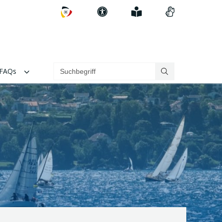
Zum
Erklärung
Einfach
Videos
DSV
zur
erklärt
in
Barrierefreiheit
Gebärdenspra
FAQs