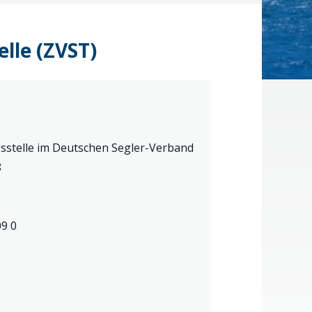
lle (ZVST)
sstelle im Deutschen Segler-Verband
8
09 0