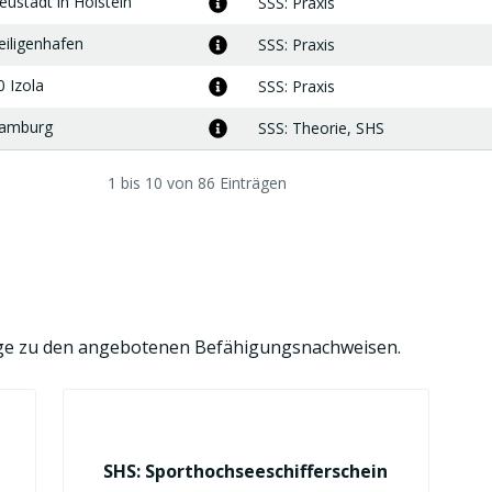
ustadt in Holstein
Mehr
SSS
: Praxis
Treffpunkt
Informationen
zum
iligenhafen
Mehr
SSS
: Praxis
Treffpunkt
Informationen
zum
0 Izola
Mehr
SSS
: Praxis
Treffpunkt
Informationen
zum
amburg
Mehr
SSS
: Theorie,
SHS
Treffpunkt
Informationen
zum
Treffpunkt
1 bis 10 von 86 Einträgen
räge zu den angebotenen Befähigungsnachweisen.
SHS: Sporthochseeschifferschein