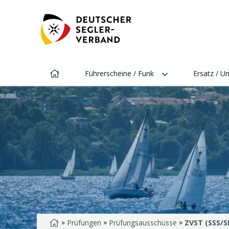
Direkt
zu:
STARTSEITE
MENÜ
Startseite
Führerscheine / Funk
Ersatz / 
»
»
»
Startseite
Prüfungen
Prüfungsausschüsse
ZVST (SSS/S