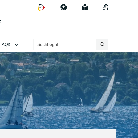
Zum
Erklärung
Einfach
Videos
DSV
zur
erklärt
in
E
Barrierefreiheit
Gebärdenspra
FAQs