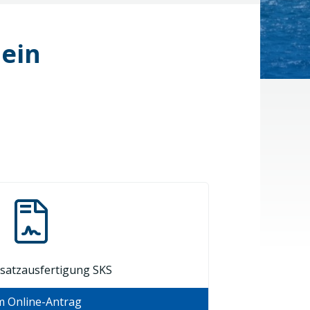
hein
rsatzausfertigung SKS
 Online-Antrag