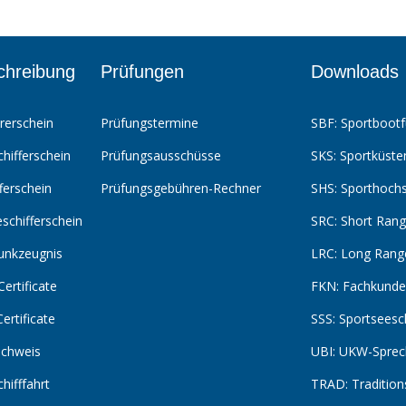
chreibung
Prüfungen
Downloads
rerschein
Prüfungstermine
SBF: Sportbootf
hifferschein
Prüfungsausschüsse
SKS: Sportküste
ferschein
Prüfungsgebühren-Rechner
SHS: Sporthochs
schifferschein
SRC: Short Range
unkzeugnis
LRC: Long Range
ertificate
FKN: Fachkunde
ertificate
SSS: Sportseesch
chweis
UBI: UKW-Sprec
hifffahrt
TRAD: Traditions