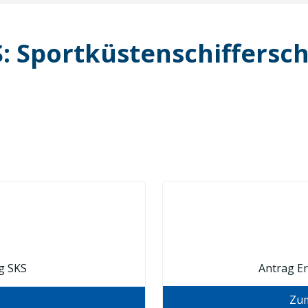
: Sportküstenschiffersc
g SKS
Antrag E
Zum