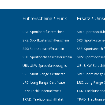
Führerscheine / Funk
Ersatz / Ums
SBF: Sportbootführerschein
SBF: Sportbootfüh
SKS: Sportküstenschifferschein
SKS: Sportküstensc
SSS: Sportseeschifferschein
SSS: Sportseeschif
SHS: Sporthochseeschifferschein
SHS: Sporthochsee
UBI: UKW-Sprechfunkzeugnis
UBI: UKW-Sprechf
SRC: Short Range Certificate
SRC: Short Range C
LRC: Long Range Certificate
LRC: Long Range C
FKN: Fachkundenachweis
FKN: Fachkundena
TRAD: Traditionsschifffahrt
TRAD: Traditionssc