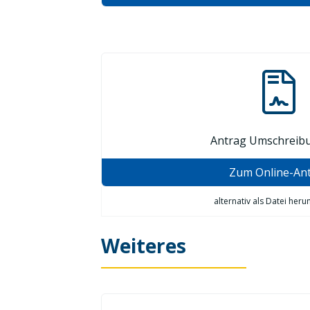
Antrag Umschreib
Zum Online-An
alternativ als Datei heru
Weiteres