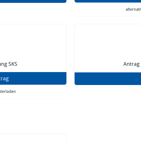
alternat
ung SKS
Antrag
trag
nterladen