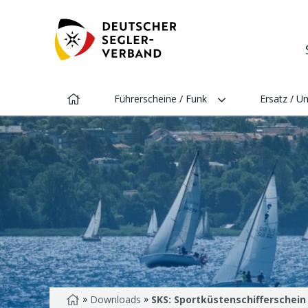
Direkt
zu:
STARTSEITE
MENÜ
Startseite
Führerscheine / Funk
Ersatz / 
»
»
Startseite
Downloads
SKS: Sportküstenschifferschein