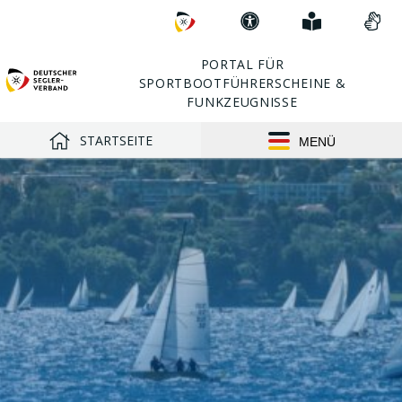
Direkt
Zum
Erklärung
Einfach
Vid
zu:
DSV
zur
erklärt
in
Barrierefreiheit
Geb
PORTAL FÜR
SPORTBOOTFÜHRERSCHEINE &
FUNKZEUGNISSE
STARTSEITE
MENÜ