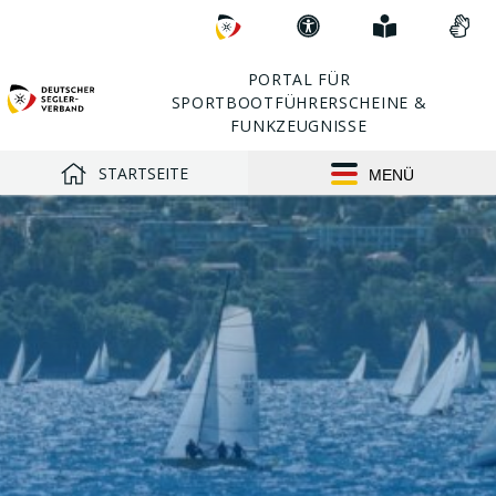
Direkt
Zum
Erklärung
Einfach
Vid
zu:
DSV
zur
erklärt
in
Barrierefreiheit
Geb
PORTAL FÜR
SPORTBOOTFÜHRERSCHEINE &
FUNKZEUGNISSE
STARTSEITE
MENÜ