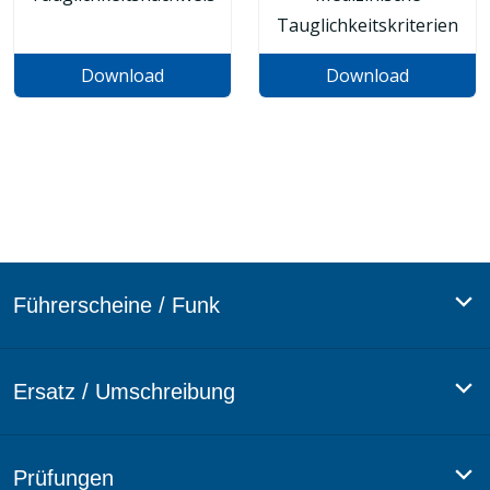
Tauglichkeitskriterien
Download
Download
Führerscheine / Funk
SBF: Sportbootführerschein
Ersatz / Umschreibung
SKS: Sportküstenschifferschein
SSS: Sportseeschifferschein
SBF: Sportbootführerschein
Prüfungen
SHS: Sporthochseeschifferschein