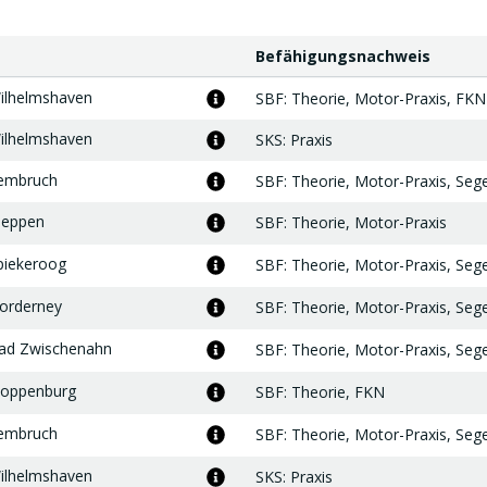
Befähigungsnachweis
Befähigungsnachweis
ilhelmshaven
Mehr
SBF
: Theorie, Motor-Praxis,
FKN
Informationen
zum
ilhelmshaven
Mehr
SKS
: Praxis
Treffpunkt
Informationen
zum
embruch
Mehr
SBF
: Theorie, Motor-Praxis, Sege
Treffpunkt
Informationen
zum
Meppen
Mehr
SBF
: Theorie, Motor-Praxis
Treffpunkt
Informationen
zum
piekeroog
Mehr
SBF
: Theorie, Motor-Praxis, Sege
Treffpunkt
Informationen
zum
orderney
Mehr
SBF
: Theorie, Motor-Praxis, Sege
Treffpunkt
Informationen
zum
ad Zwischenahn
Mehr
SBF
: Theorie, Motor-Praxis, Sege
Treffpunkt
Informationen
zum
loppenburg
Mehr
SBF
: Theorie,
FKN
Treffpunkt
Informationen
zum
embruch
Mehr
SBF
: Theorie, Motor-Praxis, Sege
Treffpunkt
Informationen
zum
ilhelmshaven
Mehr
SKS
: Praxis
Treffpunkt