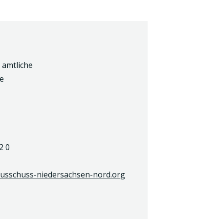
 amtliche
e
2 0
sschuss-niedersachsen-nord.org