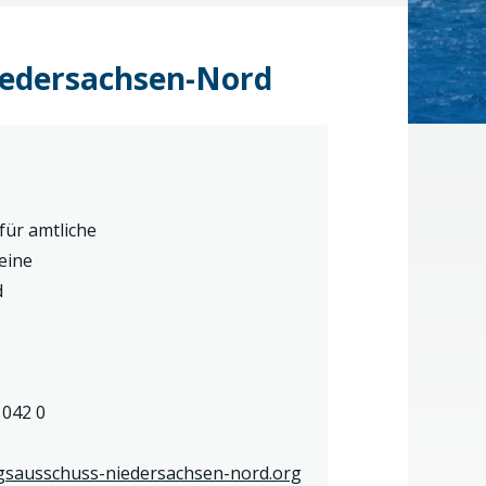
iedersachsen-Nord
ür amtliche
eine
d
 042 0
sausschuss-niedersachsen-nord.org