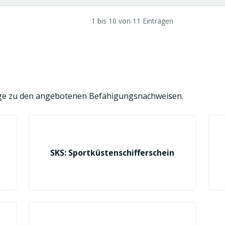
Informationen
zum
Treffpunkt
1 bis 10 von 11 Einträgen
räge zu den angebotenen Befähigungsnachweisen.
SKS: Sportküstenschifferschein