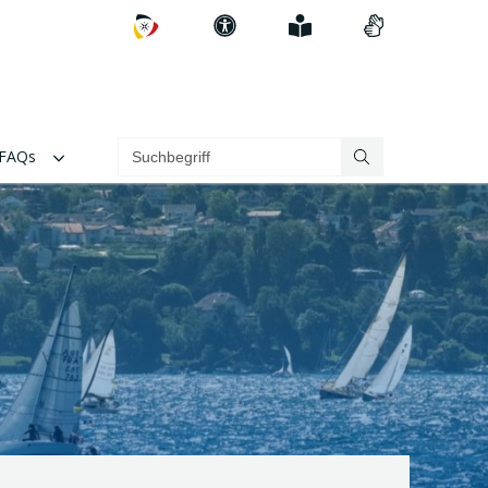
Zum
Erklärung
Einfach
Videos
DSV
zur
erklärt
in
Barrierefreiheit
Gebärdenspra
FAQs