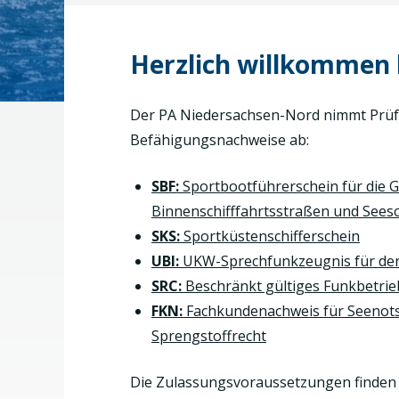
Herzlich willkommen
Der PA Niedersachsen-Nord nimmt Prüf
Befähigungsnachweise ab:
SBF:
Sportbootführerschein für die 
Binnenschifffahrtsstraßen und Seesc
SKS:
Sportküstenschifferschein
UBI:
UKW-Sprechfunkzeugnis für den
SRC:
Beschränkt gültiges Funkbetri
FKN:
Fachkundenachweis für Seenots
Sprengstoffrecht
Die Zulassungsvoraussetzungen finden S