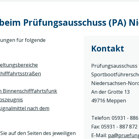
 beim Prüfungsausschuss (PA) N
ungen für folgende
Kontakt
Geltungsbereiche
Prüfungsausschuss f
hifffahrtsstraßen
Sportbootführersch
Niedersachsen-Nor
 Binnenschifffahrtsfunk
An der Grotte 13
ebszeugnis
49716 Meppen
ignalmittel nach dem
Telefon: 05931 - 886
Fax: 05931 - 887 872
ie auf den Seiten des jeweiligen
E-Mail:
pa@pruefung