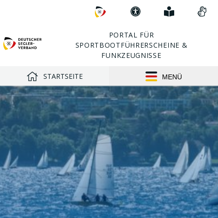
Direkt
Zum
Erklärung
Einfach
Vid
zu:
DSV
zur
erklärt
in
Barrierefreiheit
Geb
PORTAL FÜR
SPORTBOOTFÜHRERSCHEINE &
FUNKZEUGNISSE
STARTSEITE
MENÜ