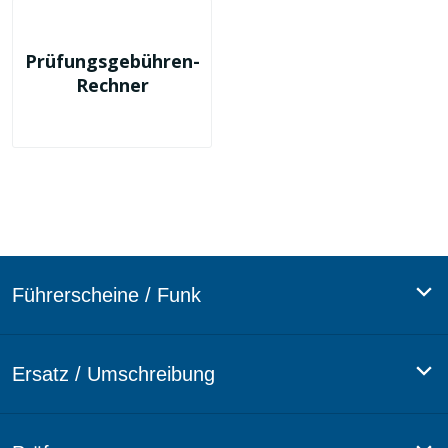
Prüfungsgebühren-
Rechner
Führerscheine / Funk
SBF: Sportbootführerschein
Ersatz / Umschreibung
SKS: Sportküstenschifferschein
SSS: Sportseeschifferschein
SBF: Sportbootführerschein