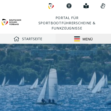
Direkt
Zum
Erklärung
Einfach
Vid
zu:
DSV
zur
erklärt
in
Barrierefreiheit
Geb
PORTAL FÜR
SPORTBOOTFÜHRERSCHEINE &
FUNKZEUGNISSE
STARTSEITE
MENÜ