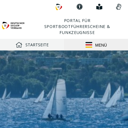
Direkt
Zum
Erklärung
Einfach
Vid
zu:
DSV
zur
erklärt
in
Barrierefreiheit
Geb
PORTAL FÜR
SPORTBOOTFÜHRERSCHEINE &
FUNKZEUGNISSE
STARTSEITE
MENÜ